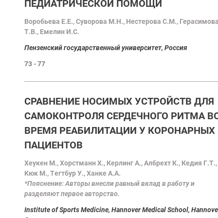
ПЕДИАТРИЧЕСКОЙ ПОМОЩИ
Воробьева Е.Е., Суворова М.Н., Нестерова С.М., Герасимов
Т.В., Емелин И.С.
Пензенский государственный университет, Россия
73 - 77
СРАВНЕНИЕ НОСИМЫХ УСТРОЙСТВ ДЛЯ
САМОКОНТРОЛЯ СЕРДЕЧНОГО РИТМА В
ВРЕМЯ РЕАБИЛИТАЦИИ У КОРОНАРНЫХ
ПАЦИЕНТОВ
Хеукен М., Хорстманн Х., Керлинг A., Албрехт К., Кедия Г.Т.,
Кюк М., Tегтбур У., Ханке A.A.
*Пояснение: Авторы внесли равный вклад в работу и
разделяют первое авторство.
Institute of Sports Medicine, Hannover Medical School, Hannove