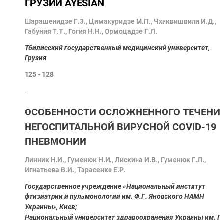
ГРУЗИИ AYESIAN
Шарашенидзе Г.З., Цимакуридзе М.П., Чхиквишвили И.Д.,
Габуния Т.Т., Гогия Н.Н., Ормоцадзе Г.Л.
Tбилисский государственный медицинский университет,
Грузия
125 - 128
ОСОБЕННОСТИ ОСЛОЖНЕННОГО ТЕЧЕНИ
НЕГОСПИТАЛЬНОЙ ВИРУСНОЙ COVID-19
ПНЕВМОНИИ
Линник Н.И., Гуменюк Н.И., Лискина И.В., Гуменюк Г.Л.,
Игнатьева В.И., Тарасенко Е.Р.
Государственное учреждение «Национальный институт
фтизиатрии и пульмонологии им. Ф.Г. Яновского НАМН
Украины», Киев;
Национальный университет здравоохранения Украины им. П