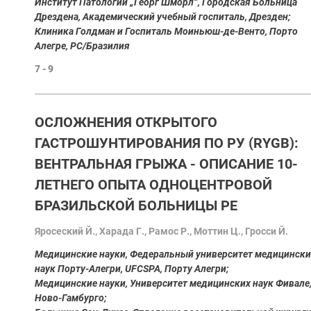
Институт Патологии „Георг Шморл“, Городская Больница
Дрездена, Академический учебный госпиталь, Дрезден;
Клиника Голдман и Госпиталь Моиньюш-де-Венто, Порто
Алегре, РС/Бразилия
7 - 9
ОСЛОЖНЕНИЯ ОТКРЫТОГО
ГАСТРОШУНТИРОВАНИЯ ПО РУ (RYGB):
ВЕНТРАЛЬНАЯ ГРЫЖА - ОПИСАНИЕ 10-
ЛЕТНЕГО ОПЫТА ОДНОЦЕНТРОВОЙ
БРАЗИЛЬСКОЙ БОЛЬНИЦЫ PE
Яросеский Й., Харада Г., Рамос Р., Моттин Ц., Гросси Й.
Медицинские науки, Федеральный университет медицински
наук Порту-Алегри, UFCSPA, Порту Алегри;
Медицинские науки, Университет медицинских наук Фивале
Ново-Гамбурго;